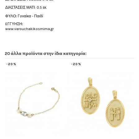
ΔΙΑΣΤΑΣΕΙΣ ΜΑΤΙ: 0.5 εκ.
ΦΥΛΟ
:
Γυναίκα - Παιδί
EΓΓΥΗΣΗ
:
www.v
arouchakikosmima.gr
20 άλλα προϊόντα στην ίδια κατηγορία:
20%
-20%
-20%