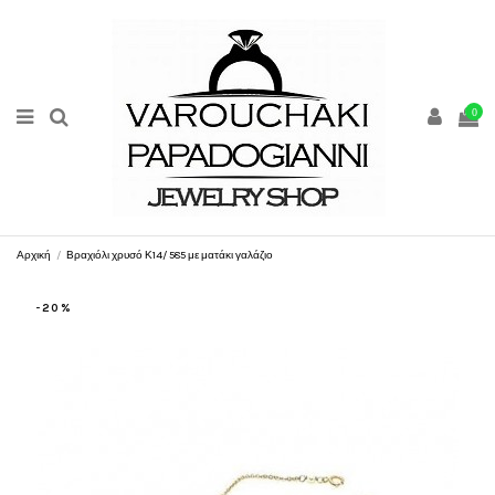
0
Αρχική
Βραχιόλι χρυσό Κ14/ 585 με ματάκι γαλάζιο
-20%