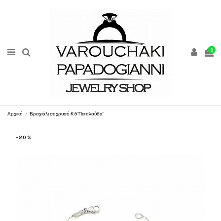
0
Αρχική
Βραχιόλι σε χρυσό Κ9"Πεταλούδα"
-20%