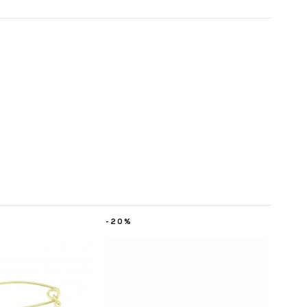
-50%
-20%