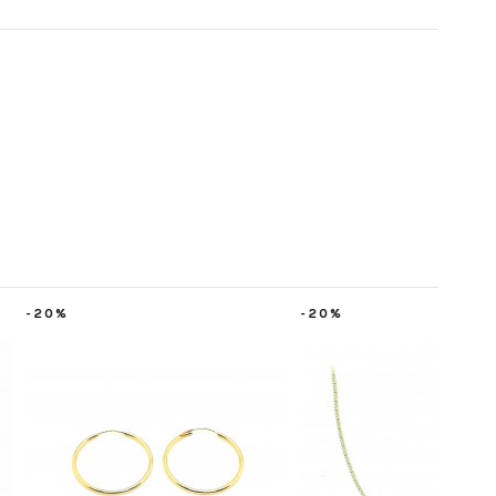
-20%
-35%