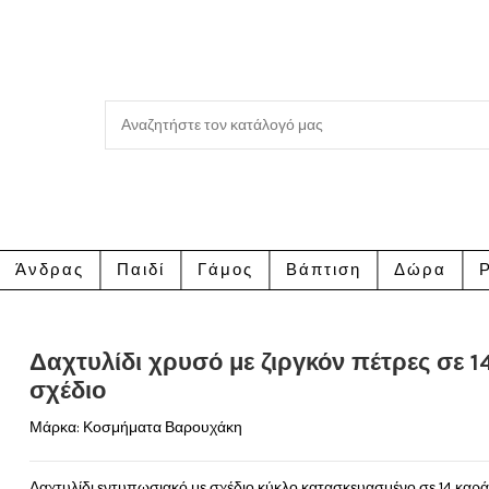
Άνδρας
Παιδί
Γάμος
Βάπτιση
Δώρα
Ρ
Δαχτυλίδι χρυσό με ζιργκόν πέτρες σε 1
σχέδιο
Μάρκα:
Κοσμήματα Βαρουχάκη
Δαχτυλίδι εντυπωσιακό με σχέδιο κύκλο κατασκευασμένο σε 14 καρά