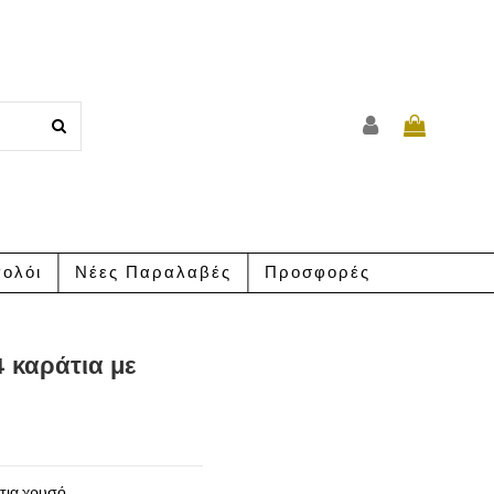
ολόι
Νέες Παραλαβές
Προσφορές
4 καράτια με
τια χρυσό.