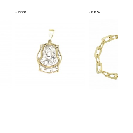
-50%
-10%