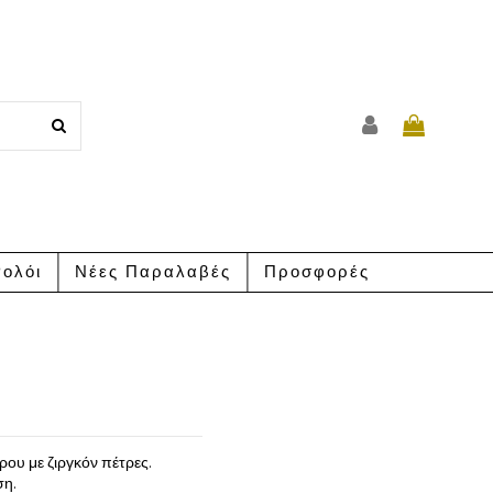
ολόι
Νέες Παραλαβές
Προσφορές
ου με ζιργκόν πέτρες.
ση.