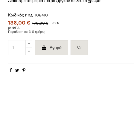
Διακοσμείται με μια πέτρα ζιργκόν σε λευκό χρώμα.
Κωδικός
ring -108410
136,00 €
170,00 €
-20%
με ΦΠΑ
Παράδοση σε 3-5 ημέρες
Αγορά