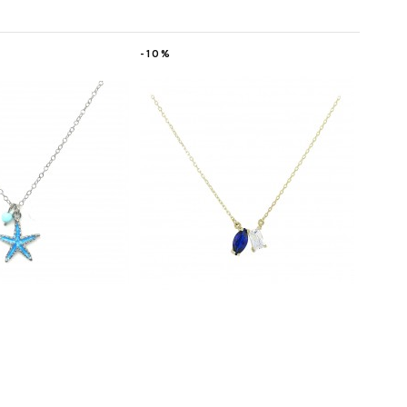
-10%
-50%