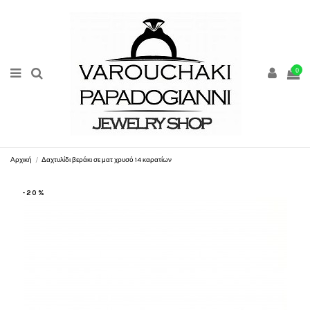
0
Αρχική
Δαχτυλίδι βεράκι σε ματ χρυσό 14 καρατίων
-20%