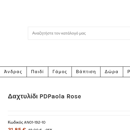
Άνδρας
Παιδί
Γάμος
Βάπτιση
Δώρα
Ρ
Δαχτυλίδι PDPaola Rose
Κωδικός
AN01-192-10
31,85 €
-35%