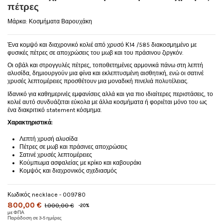
πέτρες
Μάρκα:
Κοσμήματα Βαρουχάκη
Ένα κομψό και διαχρονικό κολιέ από χρυσό Κ14 /585 διακοσμημένο με
φυσικές πέτρες σε αποχρώσεις του μωβ και του πράσινου ζιργκόν.
Οι οβάλ και στρογγυλές πέτρες, τοποθετημένες αρμονικά πάνω στη λεπτή
αλυσίδα, δημιουργούν μια φίνα και εκλεπτυσμένη αισθητική, ενώ οι σατινέ
χρυσές λεπτομέρειες προσθέτουν μια μοναδική πινελιά πολυτέλειας.
Ιδανικό για καθημερινές εμφανίσεις αλλά και για πιο ιδιαίτερες περιστάσεις, το
κολιέ αυτό συνδυάζεται εύκολα με άλλα κοσμήματα ή φοριέται μόνο του ως
ένα διακριτικό statement κόσμημα.
Χαρακτηριστικά:
Λεπτή χρυσή αλυσίδα
Πέτρες σε μωβ και πράσινες αποχρώσεις
Σατινέ χρυσές λεπτομέρειες
Κούμπωμα ασφαλείας με κρίκο και καβουράκι
Κομψός και διαχρονικός σχεδιασμός
Κωδικός
necklace - 009780
800,00 €
1.000,00 €
-20%
με ΦΠΑ
Παράδοση σε 3-5 ημέρες