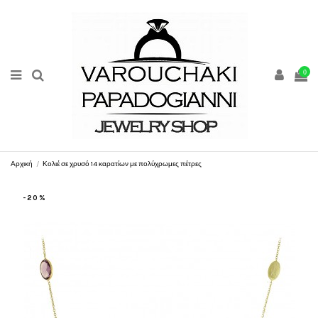
0
Αρχική
Κολιέ σε χρυσό 14 καρατίων με πολύχρωμες πέτρες
-20%