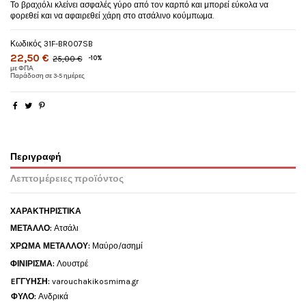
Το βραχιόλι κλείνει ασφαλές γύρο από τον καρπό και μπορεί εύκολα να
φορεθεί και να αφαιρεθεί χάρη στο ατσάλινο κούμπωμα.
Κωδικός
31F-BR007SB
22,50 €
25,00 €
-10%
με ΦΠΑ
Παράδοση σε 3-5 ημέρες
Περιγραφή
Λεπτομέρειες προϊόντος
ΧΑΡΑΚΤΗΡΙΣΤΙΚΑ
ΜΕΤΑΛΛΟ:
Ατσάλι
ΧΡΩΜΑ ΜΕΤΑΛΛΟΥ:
Μαύρο/ασημί
ΦΙΝΙΡΙΣΜΑ:
Λουστρέ
EΓΓΥΗΣΗ:
varouchakikosmima.gr
ΦΥΛΟ:
Ανδρικά