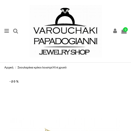
0
Αρχική
Σκουλαρίκια κρίκοι λουστρέ Κ14 χρυσό
-20%