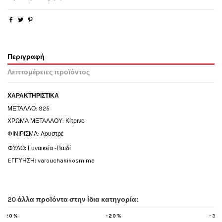
Περιγραφή
Λεπτομέρειες προϊόντος
ΧΑΡΑΚΤΗΡΙΣΤΙΚΑ
ΜΕΤΑΛΛΟ: 925
ΧΡΩΜΑ ΜΕΤΑΛΛΟΥ: Κίτρινο
ΦΙΝΙΡΙΣΜΑ: Λουστρέ
ΦΥΛΟ
:
Γυναικεία -Παιδί
EΓΓΥΗΣΗ
:
varouchakikosmima
20 άλλα προϊόντα στην ίδια κατηγορία:
20%
-35%
-20%