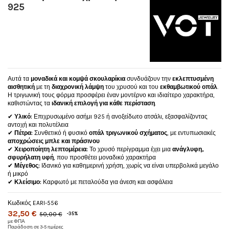
925
Αυτά τα
μοναδικά και κομψά σκουλαρίκια
συνδυάζουν την
εκλεπτυσμένη
αισθητική
με τη
διαχρονική λάμψη
του χρυσού και του
εκθαμβωτικού οπάλ
.
Η τριγωνική τους φόρμα προσφέρει έναν μοντέρνο και ιδιαίτερο χαρακτήρα,
καθιστώντας τα
ιδανική επιλογή για κάθε περίσταση
.
✔
Υλικό:
Επιχρυσωμένο ασήμι 925 ή ανοξείδωτο ατσάλι, εξασφαλίζοντας
αντοχή και πολυτέλεια
✔
Πέτρα:
Συνθετικό ή φυσικό
οπάλ τριγωνικού σχήματος
, με εντυπωσιακές
αποχρώσεις μπλε και πράσινου
✔
Χειροποίητη λεπτομέρεια:
Το χρυσό περίγραμμα έχει μια
ανάγλυφη,
σφυρήλατη υφή
, που προσθέτει μοναδικό χαρακτήρα
✔
Μέγεθος:
Ιδανικό για καθημερινή χρήση, χωρίς να είναι υπερβολικά μεγάλο
ή μικρό
✔
Κλείσιμο:
Καρφωτό με πεταλούδα για άνεση και ασφάλεια
Κωδικός
EARI-556
32,50 €
50,00 €
-35%
με ΦΠΑ
Παράδοση σε 3-5 ημέρες