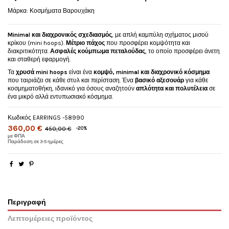
Μάρκα:
Κοσμήματα Βαρουχάκη
Minimal και διαχρονικός σχεδιασμός
, με απλή καμπύλη σχήματος μισού
κρίκου (mini hoops).
Μέτριο πάχος
που προσφέρει κομψότητα και
διακριτικότητα.
Ασφαλές κούμπωμα πεταλούδας
, το οποίο προσφέρει άνετη
και σταθερή εφαρμογή.
Τα
χρυσά mini hoops
είναι ένα
κομψό, minimal και διαχρονικό κόσμημα
που ταιριάζει σε κάθε στυλ και περίσταση. Ένα
βασικό αξεσουάρ
για κάθε
κοσμηματοθήκη, ιδανικό για όσους αναζητούν
απλότητα και πολυτέλεια
σε
ένα μικρό αλλά εντυπωσιακό κόσμημα.
Κωδικός
EARRINGS -58990
360,00 €
450,00 €
-20%
με ΦΠΑ
Παράδοση σε 3-5 ημέρες
Περιγραφή
Λεπτομέρειες προϊόντος