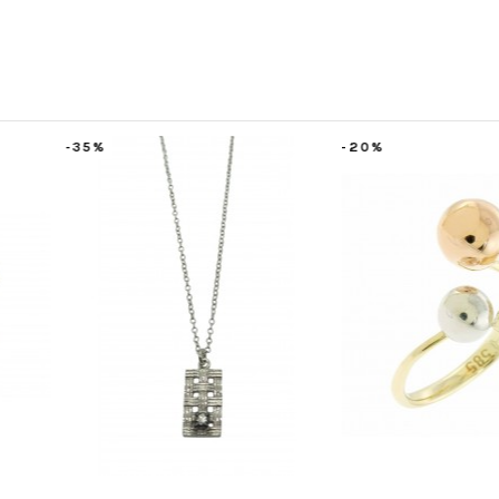
-20%
-35%