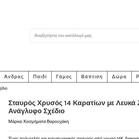
Άνδρας
Παιδί
Γάμος
Βάπτιση
Δώρα
Ρ
χέδιο
Σταυρός Χρυσός 14 Καρατίων με Λευκά 
Ανάγλυφο Σχέδιο
Μάρκα:
Κοσμήματα Βαρουχάκη
Ένας πολυτελής και εντυπωσιακός σταυρός από χρυσό 14Κ, διακο