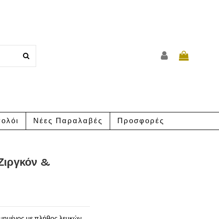
ολόι
Νέες Παραλαβές
Προσφορές
Ζιργκόν &
σμημένος με πλήθος λευκών