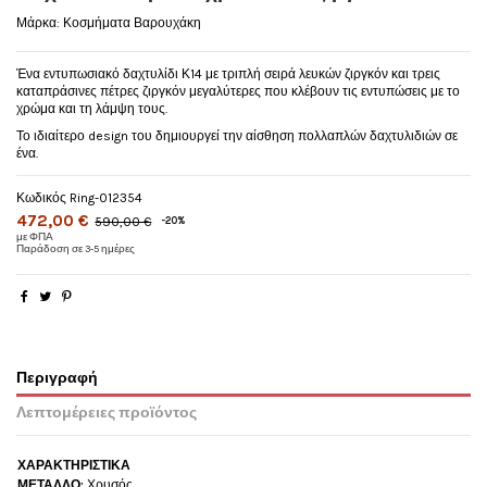
Μάρκα:
Κοσμήματα Βαρουχάκη
Ένα εντυπωσιακό δαχτυλίδι Κ14 με τριπλή σειρά λευκών ζιργκόν και τρεις
καταπράσινες πέτρες ζιργκόν μεγαλύτερες που κλέβουν τις εντυπώσεις με το
χρώμα και τη λάμψη τους.
Το ιδιαίτερο design του δημιουργεί την αίσθηση πολλαπλών δαχτυλιδιών σε
ένα.
Κωδικός
Ring-012354
472,00 €
590,00 €
-20%
με ΦΠΑ
Παράδοση σε 3-5 ημέρες
Περιγραφή
Λεπτομέρειες προϊόντος
ΧΑΡΑΚΤΗΡΙΣΤΙΚΑ
ΜΕΤΑΛΛΟ:
Χρυσός