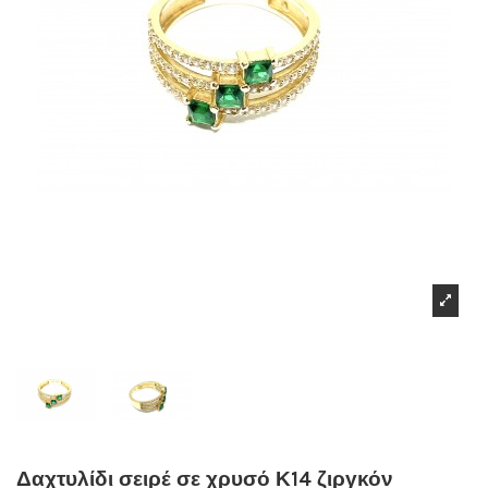
Δαχτυλίδι σειρέ σε χρυσό Κ14 ζιργκόν