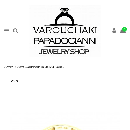
0
Αρχική
Δαχτυλίδι σειρέ σε χρυσό Κ14 ζιργκόν
-20%