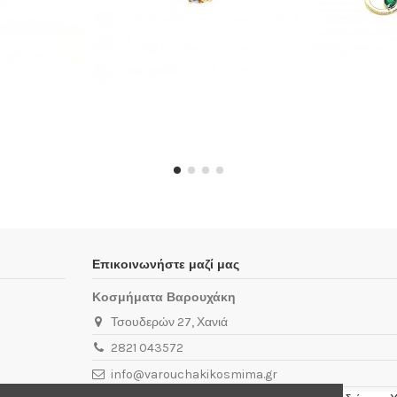
Επικοινωνήστε μαζί μας
Κοσμήματα Βαρουχάκη
Τσουδερών 27, Χανιά
2821 043572
info@varouchakikosmima.gr