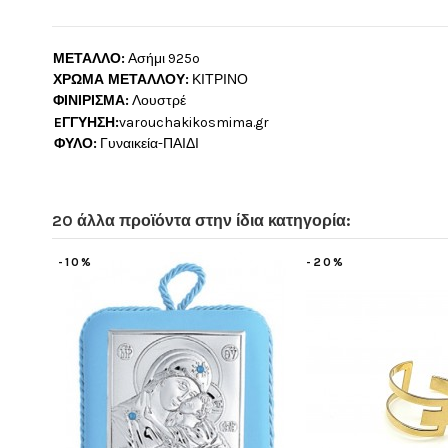
ΜΕΤΑΛΛΟ:
Ασήμι 925o
ΧΡΩΜΑ ΜΕΤΑΛΛΟΥ:
ΚΙΤΡΙΝΟ
ΦΙΝΙΡΙΣΜΑ:
Λουστρέ
EΓΓΥΗΣΗ:
varouchakikosmima.gr
ΦΥΛΟ:
Γυναικεία-ΠΑΙΔΙ
20 άλλα προϊόντα στην ίδια κατηγορία:
-10%
-20%