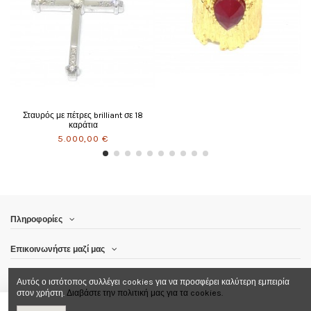
πέτρες brilliant σε 18
καράτια
.000,00 €
Πληροφορίες
Επικοινωνήστε μαζί μας
Ακολούθησε μας
Αυτός ο ιστότοπος συλλέγει cookies για να προσφέρει καλύτερη εμπειρία
στον χρήστη.
Διαβάστε την πολιτική μας για τα cookies.
Ενημερωτικό δελτίο