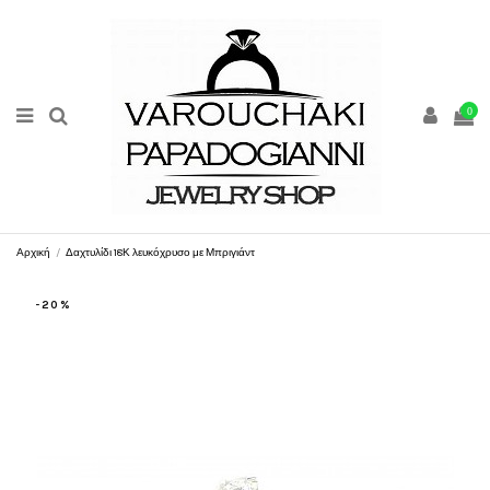
0
Αρχική
Δαχτυλίδι 18Κ λευκόχρυσο με Μπριγιάντ
-20%