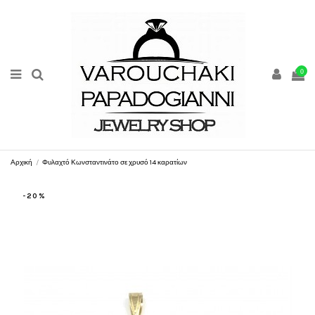
0
Αρχική
Φυλαχτό Κωνσταντινάτο σε χρυσό 14 καρατίων
-20%