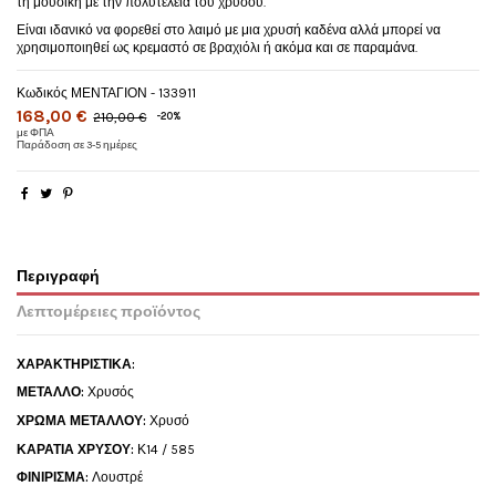
τη μουσική με την πολυτέλεια του χρυσού.
Είναι ιδανικό να φορεθεί στο λαιμό με μια χρυσή καδένα αλλά μπορεί να
χρησιμοποιηθεί ως κρεμαστό σε βραχιόλι ή ακόμα και σε παραμάνα.
Κωδικός
ΜΕΝΤΑΓΙΟΝ - 133911
168,00 €
210,00 €
-20%
με ΦΠΑ
Παράδοση σε 3-5 ημέρες
Περιγραφή
Λεπτομέρειες προϊόντος
ΧΑΡΑΚΤΗΡΙΣΤΙΚΑ:
ΜΕΤΑΛΛΟ:
Χρυσός
ΧΡΩΜΑ ΜΕΤΑΛΛΟΥ:
Χρυσό
ΚΑΡΑΤΙΑ ΧΡΥΣΟΥ:
Κ14 / 585
ΦΙΝΙΡΙΣΜΑ:
Λουστρέ