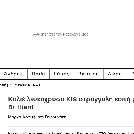
Άνδρας
Παιδί
Γάμος
Βάπτιση
Δώρα
Ρ
πή με διαμάντια Brilliant
Κολιέ λευκόχρυσο K18 στρογγυλή κοπή 
Brilliant
Μάρκα:
Κοσμήματα Βαρουχάκη
Κρεμαστό μενταγιόν σε λευκόχρυσο 18 καρατίων 750, διακοσμημένο με