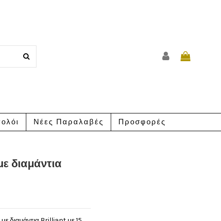
ολόι
Νέες Παραλαβές
Προσφορές
με διαμάντια
 διαμάντια Brilliant με 15