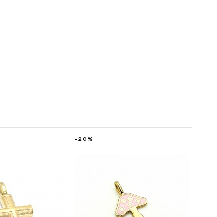
0%
-10%