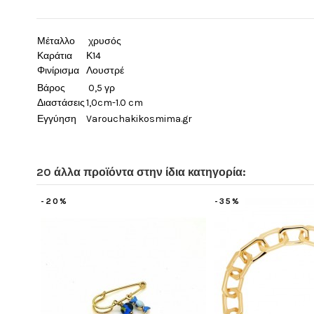
Μέταλλο
χρυσός
Καράτια
Κ14
Φινίρισμα
Λουστρέ
Βάρος
0,5 γρ
Διαστάσεις
1,0cm-1.0 cm
Εγγύηση
Varouchakikosmima.gr
20 άλλα προϊόντα στην ίδια κατηγορία:
-20%
-50%