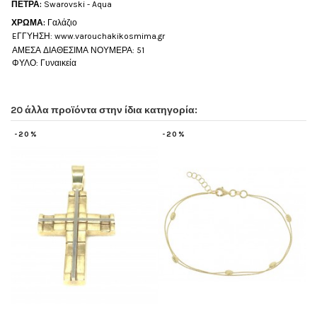
ΠΕΤΡΑ:
Swarovski - Aqua
ΧΡΩΜΑ:
Γαλάζιο
EΓΓΥΗΣΗ: www.varouchakikosmima.gr
ΑΜΕΣΑ ΔΙΑΘΕΣΙΜΑ ΝΟΥΜΕΡΑ: 51
ΦΥΛΟ: Γυναικεία
20 άλλα προϊόντα στην ίδια κατηγορία:
-20%
-20%
-