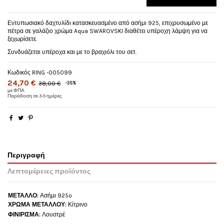
Εντυπωσιακό δαχτυλίδι κατασκευασμένο από ασήμι 925, επιχρυσωμένο με
πέτρα σε γαλάζιο χρώμα Aqua SWAROVSKI διαθέτει υπέροχη λάμψη για να
ξεχωρίσετε.
Συνδυάζεται υπέροχα και με το βραχιόλι του σετ.
Κωδικός
RING -005099
24,70 €
38,00 €
-35%
με ΦΠΑ
Παράδοση σε 3-5 ημέρες
Περιγραφή
Λεπτομέρειες προϊόντος
ΜΕΤΑΛΛΟ:
Ασήμι 925o
ΧΡΩΜΑ ΜΕΤΑΛΛΟΥ:
Κίτρινο
ΦΙΝΙΡΙΣΜΑ:
Λουστρέ