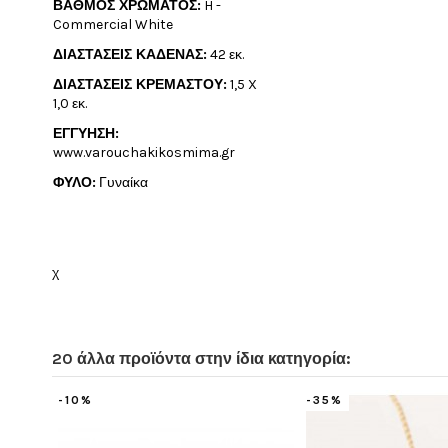
ΒΑΘΜΟΣ ΧΡΩΜΑΤΟΣ:
H -
Commercial White
ΔΙΑΣΤΑΣΕΙΣ ΚΑΔΕΝΑΣ:
42 εκ.
ΔΙΑΣΤΑΣΕΙΣ ΚΡΕΜΑΣΤΟΥ:
1,5 X
1,0 εκ.
ΕΓΓΥΗΣΗ:
www.varouchakikosmima.gr
ΦΥΛΟ:
Γυναίκα
χ
20 άλλα προϊόντα στην ίδια κατηγορία:
-20%
-30