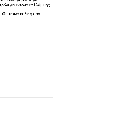
ετρών για έντονο εφέ λάμψης.
καθημερινό κολιέ ή σαν