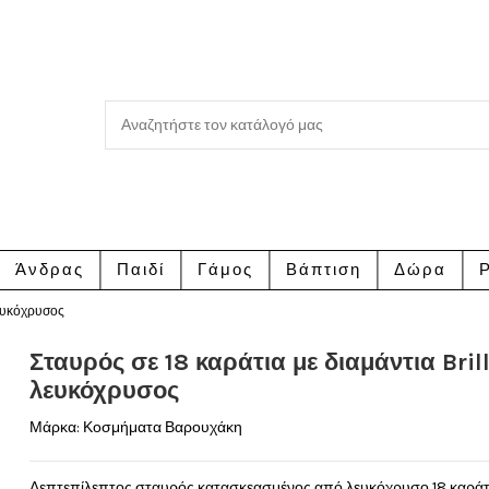
Άνδρας
Παιδί
Γάμος
Βάπτιση
Δώρα
Ρ
λευκόχρυσος
Σταυρός σε 18 καράτια με διαμάντια Bril
λευκόχρυσος
Μάρκα:
Κοσμήματα Βαρουχάκη
Λεπτεπίλεπτος σταυρός κατασκεασμένος από λευκόχρυσο 18 καράτ