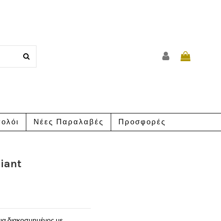
ολόι
Νέες Παραλαβές
Προσφορές
liant
ια διακοσμημένος με