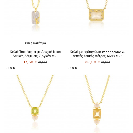
Μη διαθέσιμο
Κολιέ Ταυτότητα με Αρχικό Κ και
Κολιέ με ορθογώνια moonstone &
Λευκές Λάμψεις Ζιργκόν 925
λεπτές λευκές πέτρες Jools 925
17,50 €
32,50 €
35,00 €
65,00 €
-50%
-50%