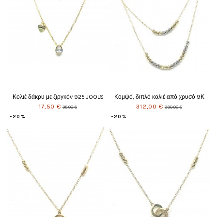
Κολιέ δάκρυ με ζιργκόν 925 JOOLS
Κομψό, διπλό κολιέ από χρυσό 9Κ
17,50 €
312,00 €
35,00 €
390,00 €
-20%
-20%