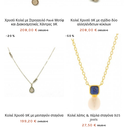
Χρυσό Κολιέ με Στρογγυλό Pavé Μοτίφ
Κολιέ Χρυσό 9Κ με σχέδιο δύο
και Διακοσμητικές Χάντρες 9Κ
αλληλένδετων κύκλων
208,00 €
208,00 €
260,00 €
260,00 €
-20%
-50%
Κολιέ Χρυσό 9Κ με μενταγιόν σταγόνα
Κολιέ λάπις & πέρλα σταγόνα 925
jools
199,20 €
249,00 €
27,50 €
55,00 €