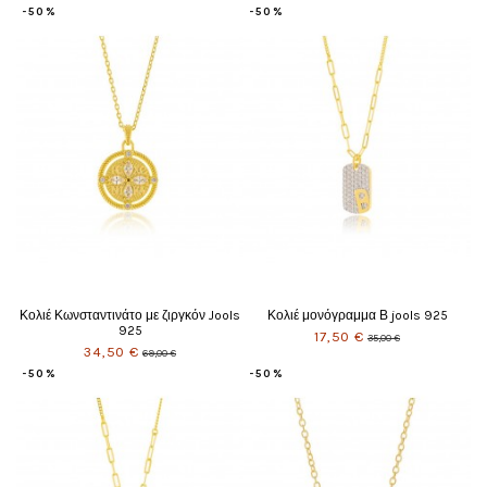
-50%
-50%
Κολιέ Κωνσταντινάτο με ζιργκόν Jools
Κολιέ μονόγραμμα Β jools 925
925
17,50 €
35,00 €
34,50 €
69,00 €
-50%
-50%